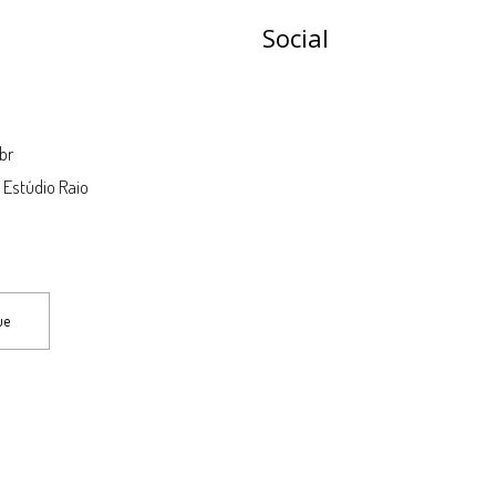
Social
br
| Estúdio Raio
ue